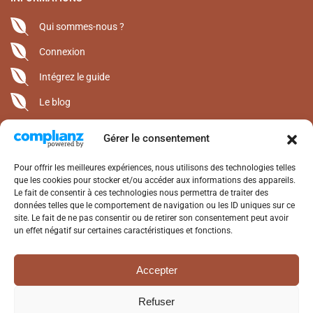
Qui sommes-nous ?
Connexion
Intégrez le guide
Le blog
CONTACT
Gérer le consentement
Alterrenat Presse • 05 63 94 15 50
Pour offrir les meilleures expériences, nous utilisons des technologies telles
1400 Route de Saint-Michel
que les cookies pour stocker et/ou accéder aux informations des appareils.
Le fait de consentir à ces technologies nous permettra de traiter des
Lieu-Dit Alby 82120 Castéra-Bouzet
données telles que le comportement de navigation ou les ID uniques sur ce
contact@alterrenat.com
site. Le fait de ne pas consentir ou de retirer son consentement peut avoir
www.alterrenat-presse.com
un effet négatif sur certaines caractéristiques et fonctions.
SUIVEZ-NOUS
Accepter
Facebook
Refuser