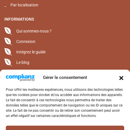
_
Par localisation
INFORMATIONS
Qui sommes-nous ?
Connexion
Intégrez le guide
Le blog
Gérer le consentement
CONTACT
Alterrenat Presse • 05 63 94 15 50
Pour offrir les meilleures expériences, nous utilisons des technologies telles
1400 Route de Saint-Michel
que les cookies pour stocker et/ou accéder aux informations des appareils.
Le fait de consentir à ces technologies nous permettra de traiter des
Lieu-Dit Alby 82120 Castéra-Bouzet
données telles que le comportement de navigation ou les ID uniques sur ce
contact@alterrenat.com
site. Le fait de ne pas consentir ou de retirer son consentement peut avoir
www.alterrenat-presse.com
un effet négatif sur certaines caractéristiques et fonctions.
SUIVEZ-NOUS