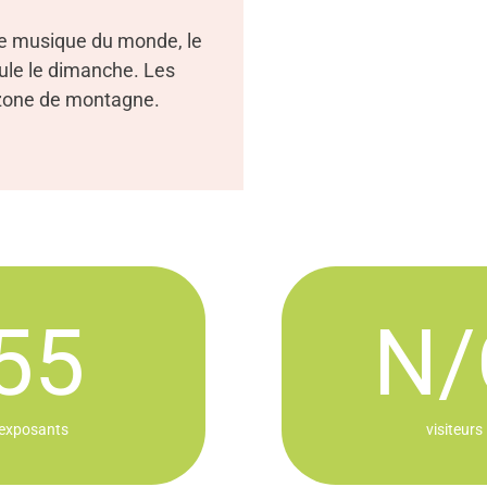
 de musique du monde, le
oule le dimanche. Les
e zone de montagne.
55
N/
exposants
visiteurs