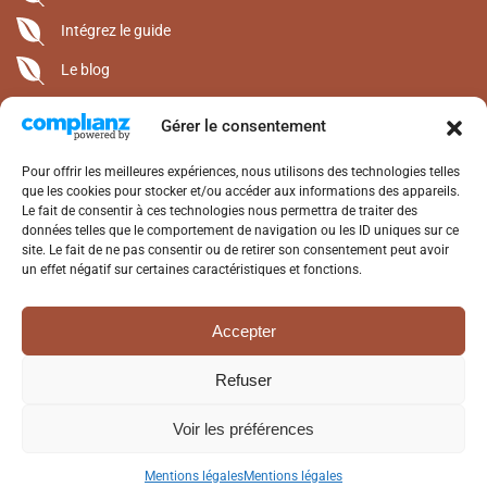
Intégrez le guide
Le blog
Gérer le consentement
CONTACT
Alterrenat Presse • 05 63 94 15 50
Pour offrir les meilleures expériences, nous utilisons des technologies telles
1400 Route de Saint-Michel
que les cookies pour stocker et/ou accéder aux informations des appareils.
Le fait de consentir à ces technologies nous permettra de traiter des
Lieu-Dit Alby 82120 Castéra-Bouzet
données telles que le comportement de navigation ou les ID uniques sur ce
contact@alterrenat.com
site. Le fait de ne pas consentir ou de retirer son consentement peut avoir
www.alterrenat-presse.com
un effet négatif sur certaines caractéristiques et fonctions.
SUIVEZ-NOUS
Accepter
Facebook
Refuser
Voir les préférences
©2025 Alterrenat Presse. Tous droits réservés.
Mentions légales
-
Politique de confidentialité - Webdesign
Lily Blue
- Réalisation
Midiconcept
Mentions légales
Mentions légales