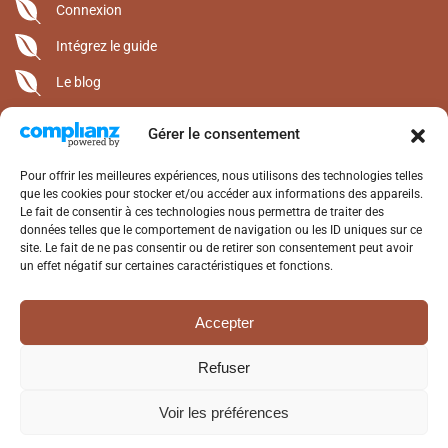
Connexion
Intégrez le guide
Le blog
Gérer le consentement
CONTACT
Alterrenat Presse • 05 63 94 15 50
Pour offrir les meilleures expériences, nous utilisons des technologies telles
1400 Route de Saint-Michel
que les cookies pour stocker et/ou accéder aux informations des appareils.
Le fait de consentir à ces technologies nous permettra de traiter des
Lieu-Dit Alby 82120 Castéra-Bouzet
données telles que le comportement de navigation ou les ID uniques sur ce
contact@alterrenat.com
site. Le fait de ne pas consentir ou de retirer son consentement peut avoir
www.alterrenat-presse.com
un effet négatif sur certaines caractéristiques et fonctions.
SUIVEZ-NOUS
Accepter
Facebook
Refuser
Voir les préférences
©2025 Alterrenat Presse. Tous droits réservés.
Mentions légales
-
Politique de confidentialité - Webdesign
Lily Blue
- Réalisation